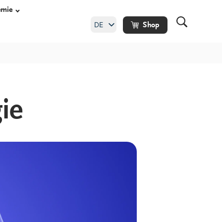
emie
DE
Shop
EN
ie
uhe
heitsschuhe
huhe
he Maßschuhe