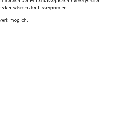
m Bereich der Mittelfußköpfchen hervorgerufen
werden schmerzhaft komprimiert.
werk möglich.