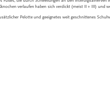
s Fußes, die durch Schwellungen an den Interdigitalnerven i
nochen verlaufen haben sich verdickt (meist II + III) und 
sätzlicher Pelotte und geeignetes weit geschnittenes Schuh