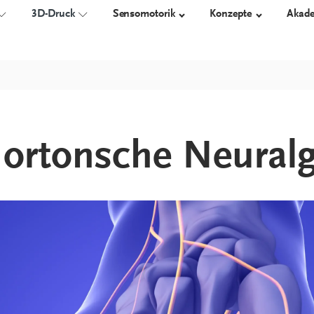
3D-Druck
Sensomotorik
Konzepte
Akad
 EINLAGEN
TECHNIK
3D-GEDRUCKTE ORTHESEN
ORTHESEN
SCHUHE
ortonsche Neuralg
Messen
Übersicht
proprio AFO
Orthesensch
Konstruieren
Arbeitssicher
Fertigen
Diabetikersc
Orthopädisc