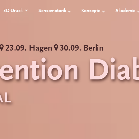
3D-Druck
Sensomotorik
Konzepte
Akademie
 EINLAGEN
TECHNIK
3D-GEDRUCKTE ORTHESEN
ORTHESEN
SCHUHE
23.09. Hagen
30.09. Berlin
Messen
Übersicht
proprio AFO
Orthesensch
ention Dia
Konstruieren
Arbeitssicher
Fertigen
Diabetikersc
Orthopädisc
AL
Webshop
PDF-Bestellformular