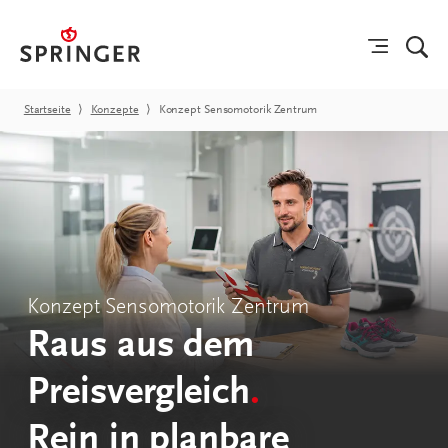
Startseite
⟩
Konzepte
⟩
Konzept Sensomotorik Zentrum
Konzept Sensomotorik Zentrum
Raus aus dem
Preisvergleich
.
Rein in planbare