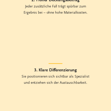
2. Hoher Deckungsbeitrag
Jeder zusätzliche Fall trägt spürbar zum
Ergebnis bei – ohne hohe Materialkosten.
3. Klare Differenzierung
Sie positionieren sich sichtbar als Spezialist
und entziehen sich der Austauschbarkeit.
4. Strukturierter Verkaufsprozess
Ein klarer Prozess sorgt dafür, dass aus der