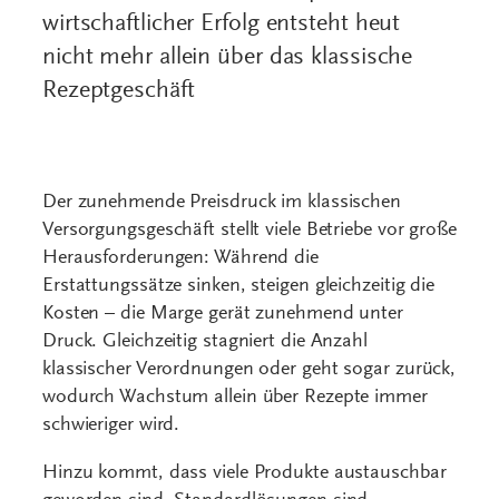
Herausforderungen: Während die
Erstattungssätze sinken, steigen gleichzeitig die
Kosten – die Marge gerät zunehmend unter
Druck. Gleichzeitig stagniert die Anzahl
klassischer Verordnungen oder geht sogar zurück,
wodurch Wachstum allein über Rezepte immer
schwieriger wird.
Hinzu kommt, dass viele Produkte austauschbar
geworden sind. Standardlösungen sind
vergleichbar, echte Differenzierung lässt sich
kaum noch über das Produkt selbst erreichen.
Parallel verändern sich auch die Erwartungen der
Kunden: Sie suchen zunehmend individuelle
Lösungen und sind bereit, für spürbaren
Mehrwert selbst zu zahlen.
Wer auf diese Entwicklungen nicht aktiv reagiert,
riskiert langfristig den Verlust an wirtschaftlicher