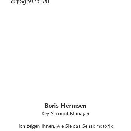
Boris Hermsen
Key Account Manager
Ich zeigen Ihnen, wie Sie das Sensomotorik
Zentrum konkret in Ihrem Betrieb umsetzen und
welche nächsten Schritte sinnvoll sind.
Umsatzpotenzial prüfen