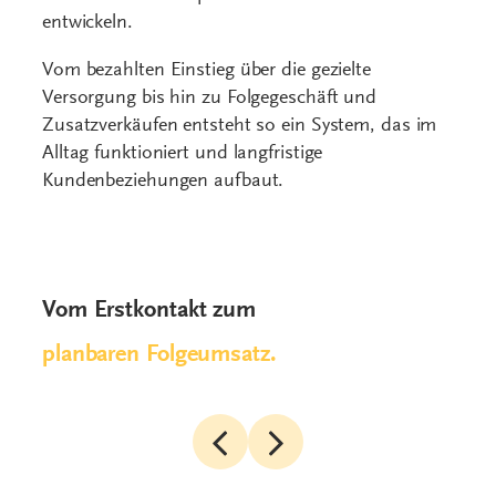
Vom Erstkontakt zum
planbaren Folgeumsatz.
Selbstzahler-Einstieg
Analyse als Privatleistung
Sensomoto
Bezahlt statt Gratis-Service.
Hier entst