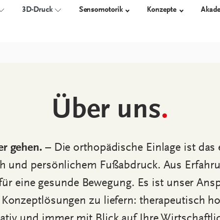
3D-Druck
Sensomotorik
Konzepte
Akad
 EINLAGEN
TECHNIK
3D-GEDRUCKTE ORTHESEN
ORTHESEN
SCHUHE
Über uns
.
Messen
Übersicht
proprio AFO
Orthesensch
Konstruieren
Arbeitssicher
Fertigen
Diabetikersc
r gehen.
– Die orthopädische Einlage ist das
Orthopädisc
h und persönlichem Fußabdruck. Aus Erfahru
ür eine gesunde Bewegung. Es ist unser Ansp
 Konzeptlösungen zu liefern: therapeutisch h
ativ und immer mit Blick auf Ihre Wirtschaftlic