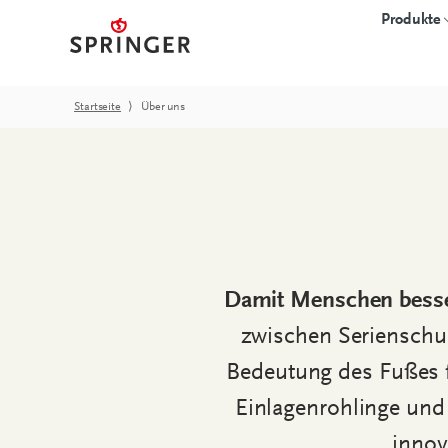
Produkte
Startseite
⟩
Über uns
3D-GEDRUCKTE
EINLAGEN
Übersicht
Einlagenrohlinge
Starter-Kits
CAD-Einlagen
Software
proprio SOLE
Damit Menschen besse
Hardware
zwischen Serienschu
Zubehör
Bedeutung des Fußes f
FAQ
Einlagenrohlinge und
innov