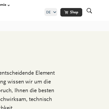
emie
DE
Shop
EN
uhe
heitsschuhe
huhe
 entscheidende Element
he Maßschuhe
ng wissen wir um die
ruch, Ihnen die besten
ochwirksam, technisch
hkeit.