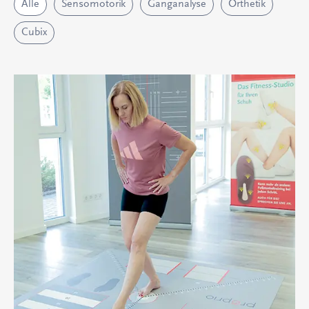
Alle
Sensomotorik
Ganganalyse
Orthetik
Cubix