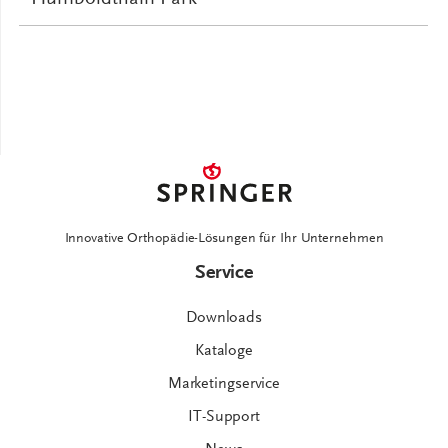
Minuten bei SPRINGER
Website öffnen
Telefon 030-460030
mit der S1 in 15
am S-Bahnhof Gesundbrunnen →
Minuten bei SPRINGER
Innovative Orthopädie-Lösungen für Ihr Unternehmen
Service
Downloads
Kataloge
Marketingservice
IT-Support