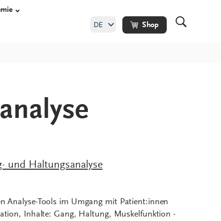
emie
DE
Shop
EN
analyse
uhe
heitsschuhe
huhe
he Maßschuhe
g- und Haltungsanalyse
ten Analyse-Tools im Umgang mit Patient:innen
kation, Inhalte: Gang, Haltung, Muskelfunktion -