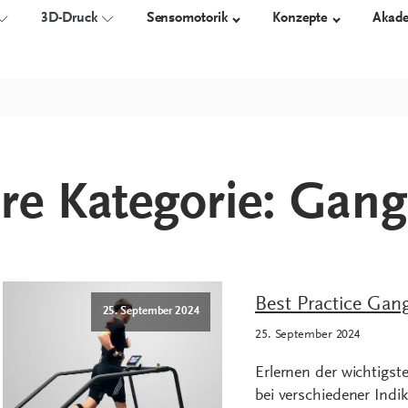
3D-Druck
Sensomotorik
Konzepte
Akad
 EINLAGEN
TECHNIK
3D-GEDRUCKTE ORTHESEN
ORTHESEN
SCHUHE
re Kategorie:
Gang
Messen
Übersicht
proprio AFO
Orthesensch
Konstruieren
Arbeitssicher
Fertigen
Diabetikersc
Orthopädisc
Best Practice Gan
25. September 2024
25. September 2024
Erlernen der wichtigs
bei verschiedener Indi