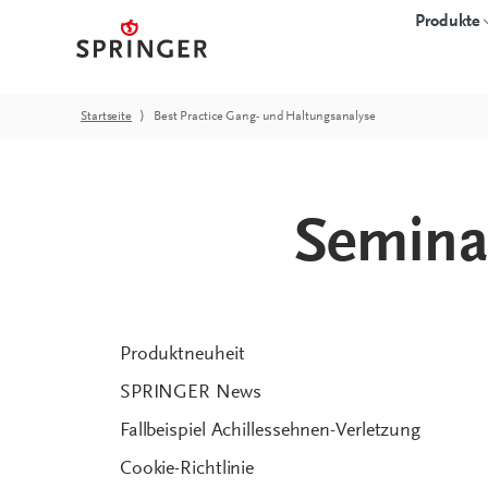
Produkte
Startseite
⟩
Best Practice Gang- und Haltungsanalyse
3D-GEDRUCKTE
EINLAGEN
Semina
Übersicht
Einlagenrohlinge
Starter-Kits
CAD-Einlagen
Software
proprio SOLE
Hardware
Produktneuheit
Zubehör
SPRINGER News
FAQ
Fallbeispiel Achillessehnen-Verletzung
Cookie-Richtlinie